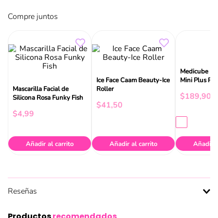
Compre juntos
Medicube Boo
Mascarilla Facial de
Ice Face Caam Beauty-Ice
Mini Plus Pin
Silicona Rosa Funky Fish
Roller
$
189
,
90
$
4
,
99
$
41
,
50
Añadir al carrito
Añadir al carrito
Añadir a
Reseñas
Productos
recomendados