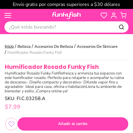
Envío gratis por compras superiores a $30 dólares
¿Qué estás buscando?
Belleza
Accesorios De Belleza
Accesorios De Skincare
Humificador Rosado Funky Fish
Humificador Rosado Funky Fish
Humificador Rosado Funky FishRefresca y armoniza tus espacios con
este humificador rosado. Perfecto para relajarte o acompañar tu rutina
de descanso.- Diseño compacto y decorativo- Difunde vapor fino y
agradable- Ideal para casa, oficina o habitaciónLlena tu ambiente de
bienestar y estilo. ¡Compra online ya!
SKU
:
FI.C.03258.A
$
7
,
99
Añadir al carrito