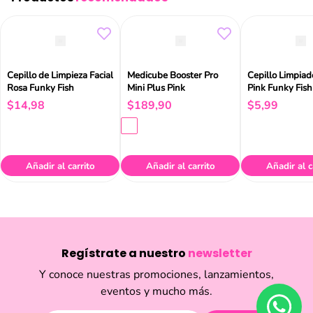
Cepillo de Limpieza Facial
Medicube Booster Pro
Cepillo Limpiado
Rosa Funky Fish
Mini Plus Pink
Pink Funky Fish
$
14
,
98
$
189
,
90
$
5
,
99
Añadir al carrito
Añadir al carrito
Añadir al c
Regístrate a nuestro
newsletter
Y conoce nuestras promociones, lanzamientos,
eventos y mucho más.
Enviar