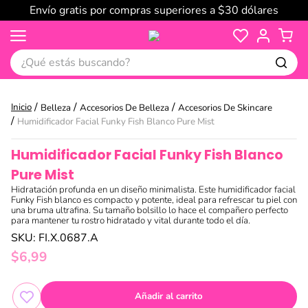
Envío gratis por compras superiores a $30 dólares
¿Qué estás buscando?
Belleza
Accesorios De Belleza
Accesorios De Skincare
Humidificador Facial Funky Fish Blanco Pure Mist
Humidificador Facial Funky Fish Blanco
Pure Mist
Hidratación profunda en un diseño minimalista. Este humidificador facial
Funky Fish blanco es compacto y potente, ideal para refrescar tu piel con
una bruma ultrafina. Su tamaño bolsillo lo hace el compañero perfecto
para mantener tu rostro hidratado y vital durante todo el día.
SKU
:
FI.X.0687.A
$
6
,
99
Añadir al carrito