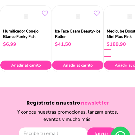
Humificador Conejo
Ice Face Caam Beauty-Ice
Medicube Boost
Blanco Funky Fish
Roller
Mini Plus Pink
$
6
,
99
$
41
,
50
$
189
,
90
Añadir al carrito
Añadir al carrito
Añadir al c
Regístrate a nuestro
newsletter
Y conoce nuestras promociones, lanzamientos,
eventos y mucho más.
Enviar