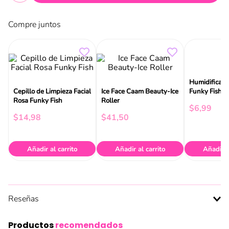
Compre juntos
Humidificado
Cepillo de Limpieza Facial
Ice Face Caam Beauty-Ice
Funky Fish B
Rosa Funky Fish
Roller
Mist
$
6
,
99
$
14
,
98
$
41
,
50
Añadir al carrito
Añadir al carrito
Añadir a
Reseñas
Productos
recomendados