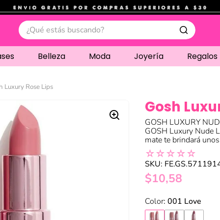
.
¿Qué estás buscando?
ases
Belleza
Moda
Joyería
Regalos
h Luxury Rose Lips
Gosh Luxur
GOSH LUXURY NUDE LI
GOSH Luxury Nude Li
mate te brindará unos
☆
☆
☆
☆
☆
SKU
:
FE.GS.571191
$
10
,
58
:
001 Love