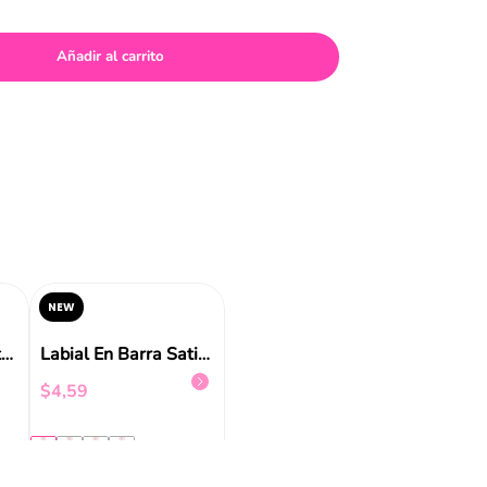
Añadir al carrito
NEW
Labial En Barra Diamond Glaze Gloss Stick Catrice
$
6
,
99
$
10
,
2
Labial Juicy Lip Butter-Up Gosh
Labial En Barra Satin Glow Luminous Shine Essence
$
4
,
59