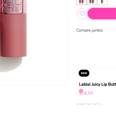
Compre juntos
NEW
Diamond Last New Rose Quartz
Matte Liquid Lips Moira
$
13
,
92
$
18
,
50