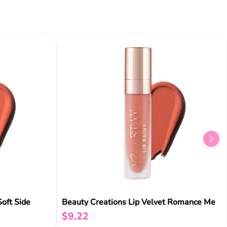
Añadir al carrito
Añadir al carrito
Aña
Soft Side
Beauty Creations Lip Velvet Romance Me
$
9
,
22