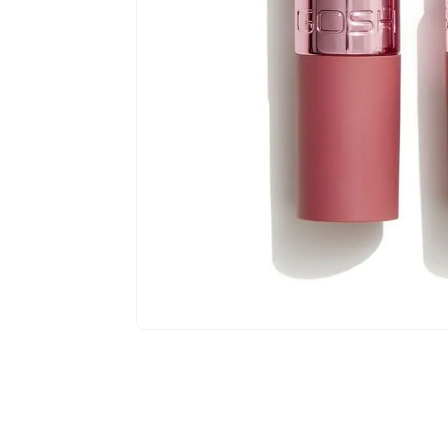
$
14
,
79