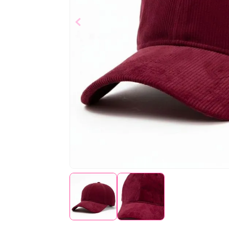
$
9
,
99
Añad