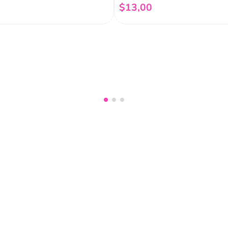
$
13
,
00
Añadir al carrito
Añadir al carrito
nuestro
Acepto haber leído las
políti
mociones, lanzamientos,
Fish
Servicio al cliente
Legal