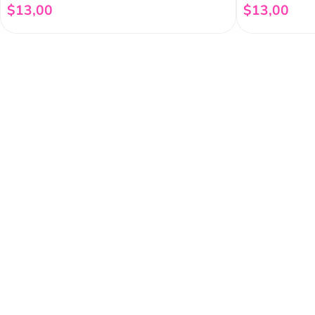
$
13
,
00
$
13
,
00
Añadir al carrito
Regístrate a 
newsletter
Y conoce nuestras pro
eventos y mucho más.
Acerca de Funky 