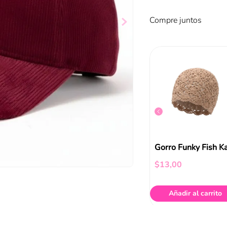
Compre juntos
Gorra Rosa Funky Fish
Gorra Amis Roja Funky Fish
$
11
,
99
$
13
,
00
ir al carrito
Añadir al carrito
Añadir al carrito