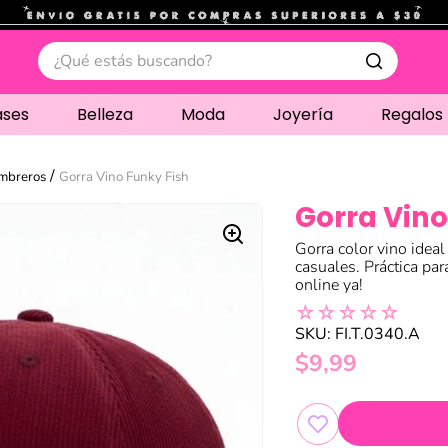
.
¿Qué estás buscando?
ases
Belleza
Moda
Joyería
Regalos
ombreros
Gorra Vino Funky Fish
Gorra Vino
Gorra color vino idea
casuales. Práctica par
online ya!
☆
☆
☆
☆
☆
SKU
:
FI.T.0340.A
$
9
,
99