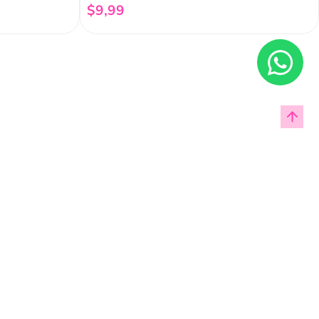
$
9
,
99
Añadir al carrito
Enviar
cas de privacidad.