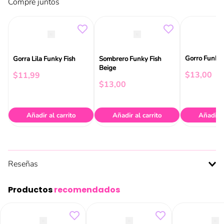
Compre juntos
Gorro Funky 
Gorra Lila Funky Fish
Sombrero Funky Fish
Beige
$
13
,
00
$
11
,
99
$
13
,
00
Añadir al carrito
Añadir al carrito
Añadir a
Reseñas
Productos
recomendados