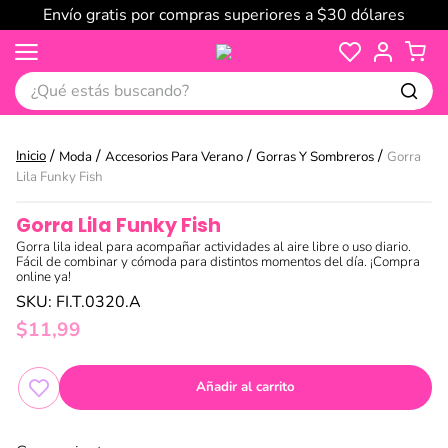
Envío gratis por compras superiores a $30 dólares
¿Qué estás buscando?
Moda
Accesorios Para Verano
Gorras Y Sombreros
Gorra
Lila Funky Fish
Gorra Lila Funky Fish
Gorra lila ideal para acompañar actividades al aire libre o uso diario.
Fácil de combinar y cómoda para distintos momentos del día. ¡Compra
online ya!
SKU
:
FI.T.0320.A
$
11
,
99
Añadir al carrito