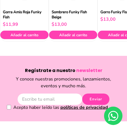
Gorra Amis Roja Funky
Sombrero Funky Fish
Gorro Funky Fi
Fish
Beige
$
13
,
00
$
11
,
99
$
13
,
00
Añadir al carrito
Añadir al carrito
Añadir al c
Regístrate a nuestro
newsletter
Y conoce nuestras promociones, lanzamientos,
eventos y mucho más.
Enviar
Acepto haber leído las
políticas de privacidad.