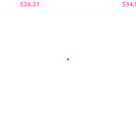
$
26
,
27
$
34
,
Añadir al carrito
nuestro
Acepto haber leído las
políti
mociones, lanzamientos,
Fish
Servicio al cliente
Legal