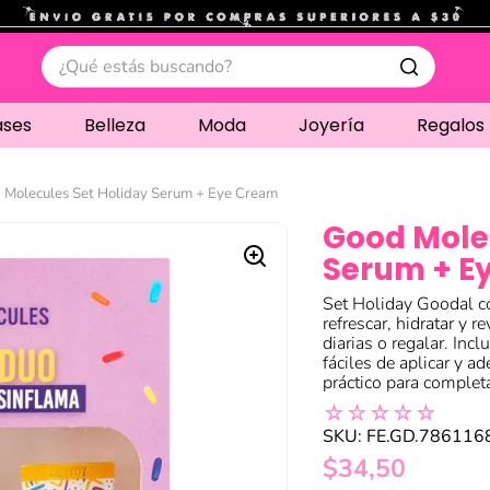
.
¿Qué estás buscando?
ases
Belleza
Moda
Joyería
Regalos
 Molecules Set Holiday Serum + Eye Cream
Good Mole
Serum + E
Set Holiday Goodal c
refrescar, hidratar y re
diarias o regalar. Inc
fáciles de aplicar y a
práctico para completa
☆
☆
☆
☆
☆
SKU
:
FE.GD.786116
$
34
,
50