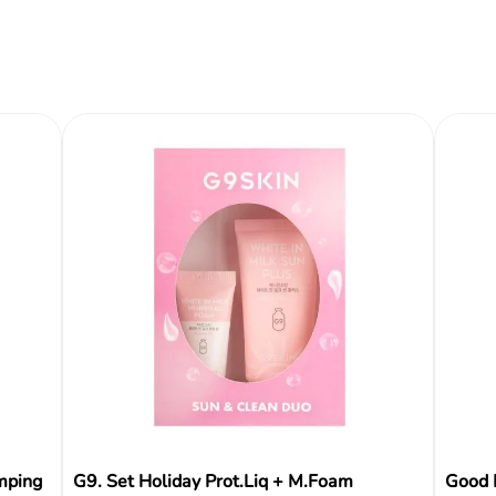
Instrucciones de us
Cantidad
Ingredientes
Reseñas
mping
G9. Set Holiday Prot.Liq + M.Foam