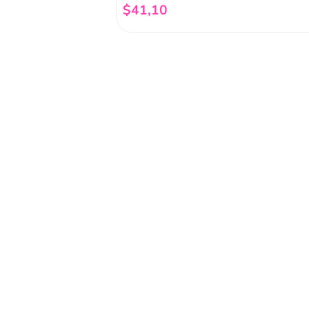
$
41
,
10
Añadir al carrito
Regístrate a 
newsletter
Y conoce nuestras pro
eventos y mucho más.
Acerca de Funky 