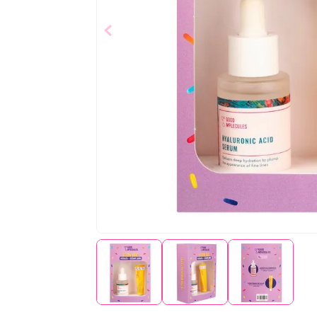
$
26
,
27
Añad