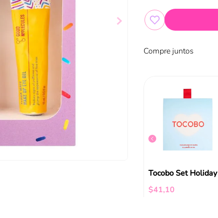
Compre juntos
Good Molecules Set Holiday Serum + Eye Cream
$
34
,
50
G9. Set Holiday Prot.Liq + M.Foam
$
41
,
10
ir al carrito
Añadir al carrito
Añadir al carrito