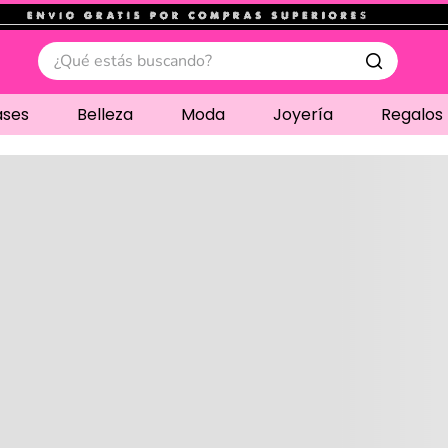
.
¿Qué estás buscando?
ases
Belleza
Moda
Joyería
Regalos
Cargando comentari
Compre juntos