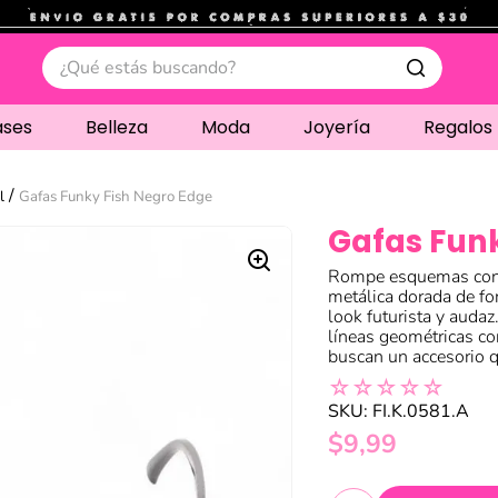
.
¿Qué estás buscando?
ases
Belleza
Moda
Joyería
Regalos
l
Gafas Funky Fish Negro Edge
Gafas Funk
Rompe esquemas con 
metálica dorada de for
look futurista y audaz
líneas geométricas co
buscan un accesorio 
☆
☆
☆
☆
☆
SKU
:
FI.K.0581.A
$
9
,
99