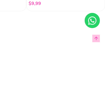
$
9
,
99
Añadir al carrito
Enviar
cas de privacidad.