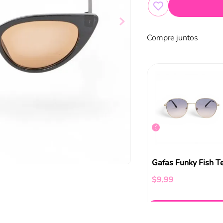
Compre juntos
Gafas Glam Blancas Funky Fish
Gafas Cat Eye Rosa Funky Fish
$
9
,
99
Gafas Funky Fish T
$
9
,
99
ir al carrito
Añadir al carrito
Añadir al carrito