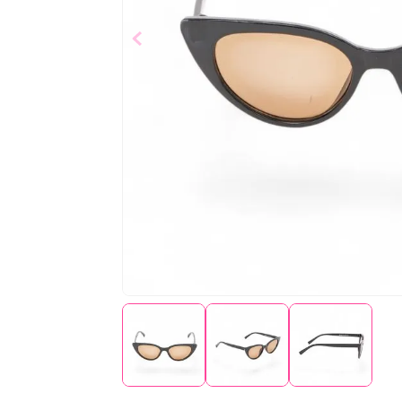
$
9
,
99
Añad