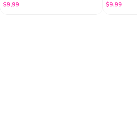
$
9
,
99
$
9
,
99
Añadir al carrito
Regístrate a 
newsletter
Y conoce nuestras pro
eventos y mucho más.
Acerca de Funky 