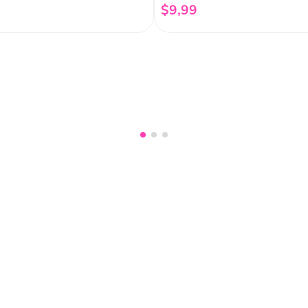
$
9
,
99
Añadir al carrito
Añadir al carrito
nuestro
Acepto haber leído las
políti
mociones, lanzamientos,
Fish
Servicio al cliente
Legal