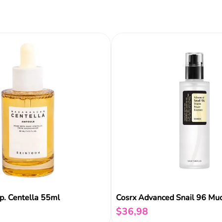
ir al carrito
Añadir al carrito
Añadir al carrito
Reseñas
. Centella 55ml
Cosrx Advanced Snail 96 Mu
$
36
,
98