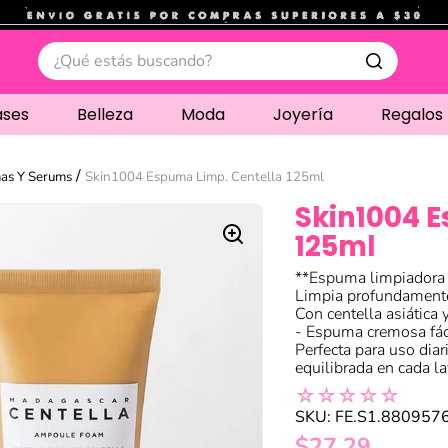
.
¿Qué estás buscando?
ases
Belleza
Moda
Joyería
Regalos
as Y Serums
Skin1004 Espuma Limp. Centella 125ml
Skin1004 
125ml
**Espuma limpiadora S
Limpia profundamente 
Con centella asiática 
- Espuma cremosa fáci
Perfecta para uso diar
equilibrada en cada l
☆
☆
☆
☆
☆
SKU
:
FE.S1.880957
$
27
,
29