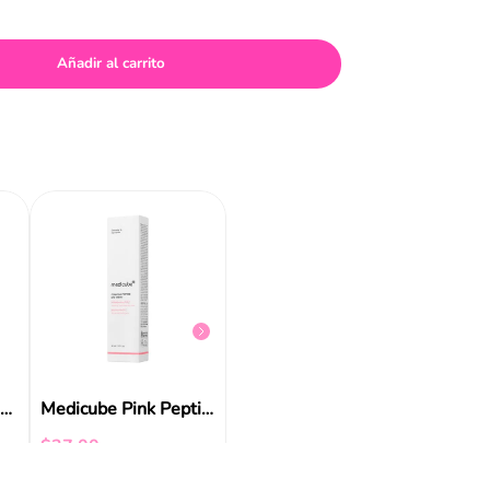
Añadir al carrito
Cosrx Advanced Snail 96 Mucin Power
$
36
,
98
$
25
,
7
Dr. Althea 345 Relief Cream Mist 100ml
Medicube Pink Peptide Eye Cream 30ml/1.01oz
$
37
,
00