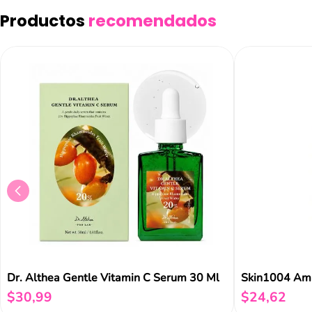
Añad
Productos
recomendados
Dr. Althea Gentle Vitamin C Serum 30 Ml
Skin1004 Amp
$
30
,
99
$
24
,
62