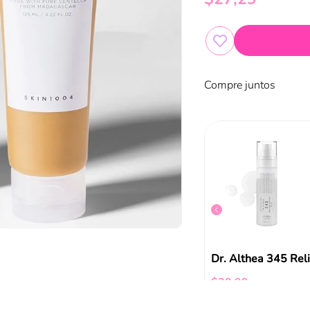
Compre juntos
Serum De Ojos Caffeine Kick Catrice
Crema Facial De Noche Benéfica 30g
$
6
,
34
$
30
,
99