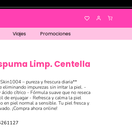
Viajes
Promociones
Espuma Limp. Centella
kin1004 – pureza y frescura diaria**
eliminando impurezas sin irritar la piel. -
y ácido cítrico - Fórmula suave que no reseca
l de enjuagar - Refresca y calma la piel
io en piel normal a sensible. Tu piel fresca y
avado. ¡Compra ahora online!
6261127