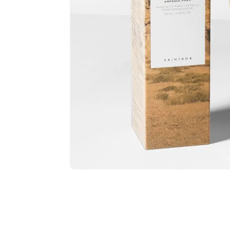
$
7
,
99