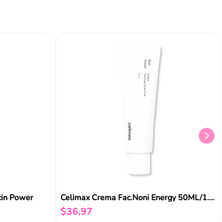
Añadir al carrito
Añadir al carrito
Aña
Celimax Crema Fac.Noni Energy 50ML/1.69OZ
cin Power
$
36
,
97