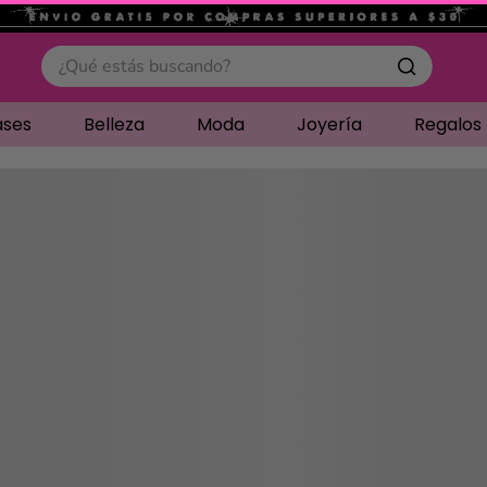
.
¿Qué estás buscando?
ases
Belleza
Moda
Joyería
Regalos
Cargando comentari
Compre juntos