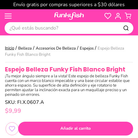
Envío gratis por compras superiores a $30 dólares
¿Qué estás buscando?
Belleza
Accesorios De Belleza
Espejos
Espejo Belleza
Funky Fish Blanco Bright
Espejo Belleza Funky Fish Blanco Bright
¡Tu mejor ángulo siempre a la vista! Este espejo de belleza Funky Fish
cuenta con un marco blanco impecable y una base circular estable que
ahorra espacio. Su superficie de alta definición y eje rotatorio te
permiten ajustar la inclinación exacta para un maquillaje preciso y un
peinado sin errores.
SKU
:
FI.X.0607.A
$
9
,
99
Añadir al carrito