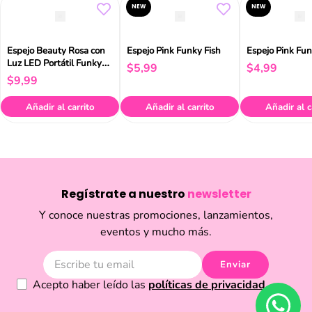
NEW
NEW
Espejo Beauty Rosa con
Espejo Pink Funky Fish
Espejo Pink Fun
Luz LED Portátil Funky
$
5
,
99
$
4
,
99
Fish
$
9
,
99
Añadir al carrito
Añadir al carrito
Añadir al c
Regístrate a nuestro
newsletter
Y conoce nuestras promociones, lanzamientos,
eventos y mucho más.
Enviar
Acepto haber leído las
políticas de privacidad.