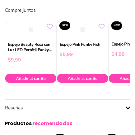
Compre juntos
NEW
NEW
Espejo Pink 
Espejo Beauty Rosa con
Espejo Pink Funky Fish
Luz LED Portátil Funky
$
4
,
99
$
5
,
99
Fish
$
9
,
99
Añadir al carrito
Añadir al carrito
Añadir a
Reseñas
Productos
recomendados