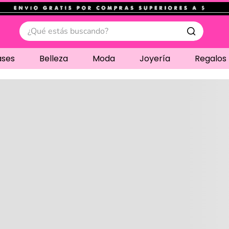
.
¿Qué estás buscando?
ases
Belleza
Moda
Joyería
Regalos
Cargando comentari
Compre juntos