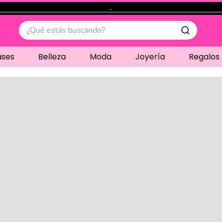
.
¿Qué estás buscando?
ases
Belleza
Moda
Joyería
Regalos
Cargando comentari
Compre juntos