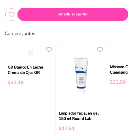
Añadir al carrito
Compre juntos
Mixsoon Col
G9 Blanco En Leche
Cleansing B
Crema de Ojos GR
$
33
,
50
$
31
,
19
Limpiador facial en gel
150 ml Round Lab
$
17
,
51