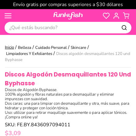
Envío gratis por compras superiores a $30 dólares
¿Qué estás buscando?
Belleza
Cuidado Personal
Skincare
Limpiadores Y Exfoliantes
Discos algodón desmaquillantes 120 und
Byphasse
Discos Algodón Desmaquillantes 120 Und
Byphasse
Discos de Algodón Byphasse.
100% algodón y fibras naturales para desmaquillar y eliminar
impurezas con suavidad.
Dos caras: una para limpiar con desmaquillante y otra, más suave, para
hidratar y proteger con loción tónica.
Uso: utilizar para retirar maquillaje suavemente o para aplicar tónicos.
¡Compra online ya!
SKU
:
FE.BY.8436097094011
$
3
,
09