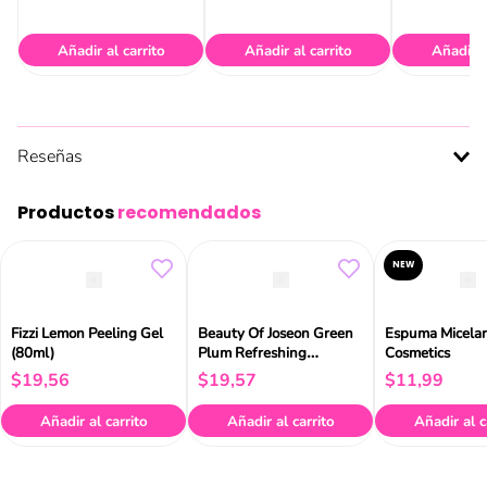
Añadir al carrito
Añadir al carrito
Añadir a
Reseñas
Productos
recomendados
NEW
Fizzi Lemon Peeling Gel
Beauty Of Joseon Green
Espuma Micelar
(80ml)
Plum Refreshing
Cosmetics
Cleanser 100ml
$
19
,
56
$
19
,
57
$
11
,
99
Añadir al carrito
Añadir al carrito
Añadir al c