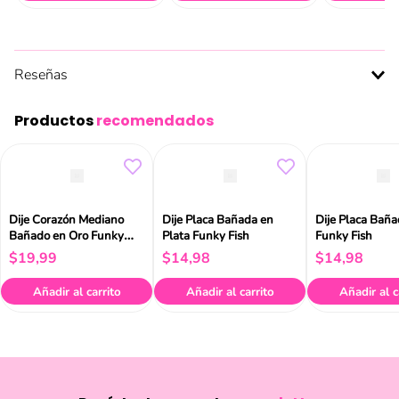
Reseñas
Productos
recomendados
Dije Corazón Mediano
Dije Placa Bañada en
Dije Placa Baña
Bañado en Oro Funky
Plata Funky Fish
Funky Fish
Fish
$
19
,
99
$
14
,
98
$
14
,
98
Añadir al carrito
Añadir al carrito
Añadir al c