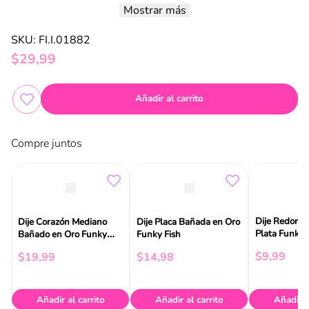
Presenta la factura de tu compra de la joya que se puede personalizar.
Mostrar más
Realiza el pago del servicio en el punto de venta.
El proceso se completa en tienda y nuestro equipo se encargará de
SKU
:
FI.I.01882
personalizar tu pieza según la disponibilidad del servicio.
$
29
,
99
Añadir al carrito
Compre juntos
Dije Redond
Dije Corazón Mediano
Dije Placa Bañada en Oro
Plata Funky 
Bañado en Oro Funky
Funky Fish
Fish
$
9
,
99
$
19
,
99
$
14
,
98
Añadir al carrito
Añadir al carrito
Añadir a