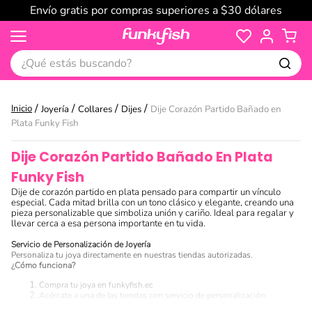
Envío gratis por compras superiores a $30 dólares
¿Qué estás buscando?
Joyería
Collares
Dijes
Dije Corazón Partido Bañado en
Plata Funky Fish
Dije Corazón Partido Bañado En Plata
Funky Fish
Dije de corazón partido en plata pensado para compartir un vínculo
especial. Cada mitad brilla con un tono clásico y elegante, creando una
pieza personalizable que simboliza unión y cariño. Ideal para regalar y
llevar cerca a esa persona importante en tu vida.
Servicio de Personalización de Joyería
Personaliza tu joya directamente en nuestras tiendas autorizadas.
¿Cómo funciona?
Compra tu joya en funkyfish.ec
Acércate a una de las tiendas con servicio de personalización:
Quicentro Shopping, Recreo, Scala, San Marino y Bombolí