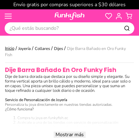
Envío gratis por compras superiores a $30 dólares
¿Qué estás buscando?
Joyería
Collares
Dijes
Dije Barra Bañado en Oro Funky
Fish
Dije Barra Bañado En Oro Funky Fish
Dije de barra dorada que destaca por su diseño simple y elegante. Su
forma vertical aporta un brillo cálido y moderno, ideal para usar solo o
en capas. Una pieza unisex que puedes personalizar y que suma un
toque refinado a cualquier look diario o de ocasión.
Servicio de Personalización de Joyería
Personaliza tu joya directamente en nuestras tiendas autorizadas.
¿Cómo funciona?
Compra tu joya en funkyfish.ec
Acércate a una de las tiendas con servicio de personalización:
Quicentro Shopping, Recreo, Scala, San Marino y Bombolí
Presenta la factura de tu compra de la joya que se puede personalizar.
Mostrar más
Realiza el pago del servicio en el punto de venta.