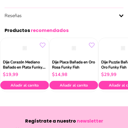
Reseñas
Productos
recomendados
Dije Corazón Mediano
Dije Placa Bañada en Oro
Dije Puzzle Ba
Bañado en Plata Funky
Rosa Funky Fish
Oro Funky Fish
Fish
$
19
,
99
$
14
,
98
$
29
,
99
Añadir al carrito
Añadir al carrito
Añadir al c
Regístrate a nuestro
newsletter