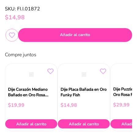
El proceso se completa en tienda y nuestro equipo se encargará de
SKU
:
FI.I.01872
personalizar tu pieza según la disponibilidad del servicio.
$
14
,
98
Añadir al carrito
Compre juntos
Dije Puzzle 
Dije Corazón Mediano
Dije Placa Bañada en Oro
Oro Rosa Fun
Bañado en Oro Rosa
Funky Fish
Funky Fish
$
29
,
99
$
19
,
99
$
14
,
98
Añadir al carrito
Añadir al carrito
Añadir a