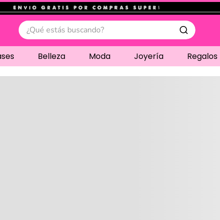
.
¿Qué estás buscando?
ases
Belleza
Moda
Joyería
Regalos
Cargando comentari
Compre juntos