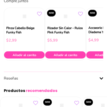
Compre juntos
NEW
NEW
Accseorio De
Pinza Cabello Beige
Rizador Sin Calor - Rulos
Diadema Y V
Funky Fish
Pink Funky Fish
Funky Fish
$
4
,
99
$
2
,
99
$
5
,
99
Añadir al carrito
Añadir al carrito
Añadir a
Reseñas
Productos
recomendados
NEW
NEW