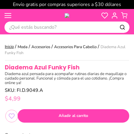
Envío gratis por compras superiores a $30 dólares
¿Qué estás buscando?
Moda
Accesorios
Accesorios Para Cabello
Diadema Azul
Funky Fish
Diadema Azul Funky Fish
Diadema azul pensada para acompañar rutinas diarias de maquillaje o
cuidado personal. Funcional y cómoda para el uso cotidiano. ¡Compra
online ya!
SKU
:
FI.D.9049.A
$
4
,
99
Añadir al carrito