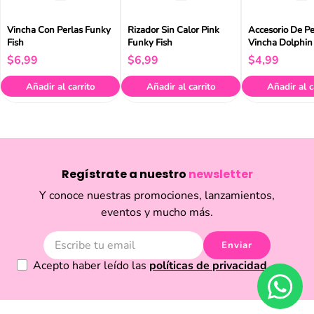
Vincha Con Perlas Funky
Rizador Sin Calor Pink
Accesorio De Pe
Fish
Funky Fish
Vincha Dolphin
Fish
$
6
,
99
$
6
,
99
$
4
,
99
Añadir al carrito
Añadir al carrito
Añadir al c
Regístrate a nuestro
newsletter
Y conoce nuestras promociones, lanzamientos,
eventos y mucho más.
Enviar
Acepto haber leído las
políticas de privacidad.