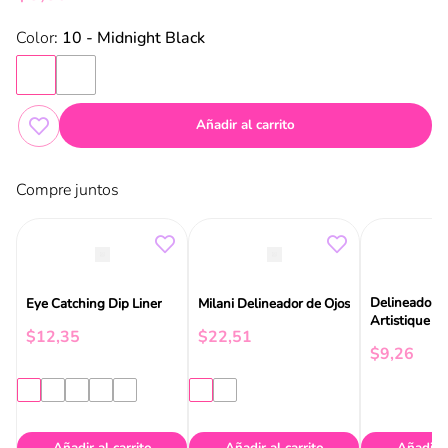
:
10 - Midnight Black
Añadir al carrito
Compre juntos
Delineador L
Eye Catching Dip Liner
Milani Delineador de Ojos
Artistique E
$
12
,
35
$
22
,
51
$
9
,
26