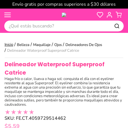
Envío gratis por compras superiores a $30 dólares
¿Qué estás buscando?
Belleza
Maquillaje
Ojos
Delineadores De Ojos
Delineador Waterproof Superproof Catrice
Delineador Waterproof Superproof
Catrice
Haga frío o calor, llueva o haga sol: conquista el día con el eyeliner
resistente al agua Superproof. El eyeliner combina la resistencia
extrema al agua con una precisión sin esfuerzo, lo que garantiza que tu
maquillaje se mantenga impecable y sin manchas durante todo el día,
incluso con condiciones meteorológicas adversas. Es ideal para crear
delineados sutiles, pero también te proporciona maquillajes atrevidos y
cautivadores.
★
★
★
★
★
SKU
:
FE.CT.4059729514462
$
5
,
59