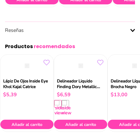
Añadir al carrito
Añadir al carrito
Añadir a
Reseñas
Productos
recomendados
Lápiz De Ojos Inside Eye
Delineador Liquido
Delineador Líq
Khol Kajal Catrice
Finding Dory Metallic
Brocha Negro
Eyeliner Catrice
$
5
,
39
$
6
,
59
$
13
,
00
Añadir al carrito
Añadir al carrito
Añadir al c