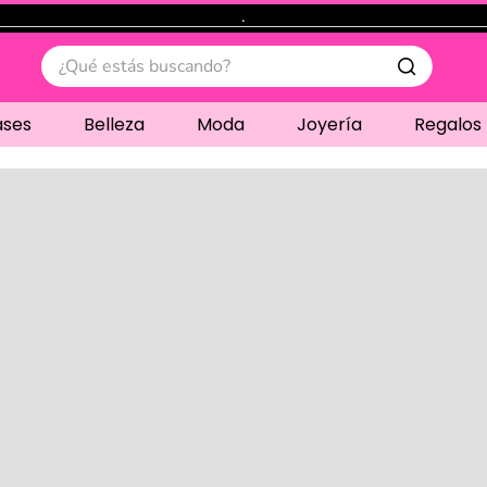
.
¿Qué estás buscando?
ases
Belleza
Moda
Joyería
Regalos
Cargando comentari
Compre juntos