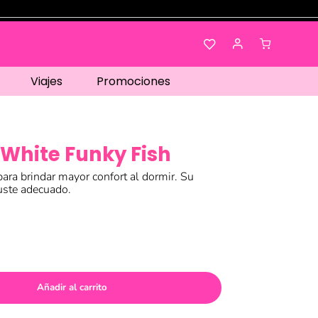
Viajes
Promociones
White Funky Fish
ara brindar mayor confort al dormir. Su
uste adecuado.
Añadir al carrito