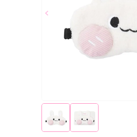
$
6
,
99
Añad