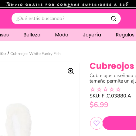
.
¿Qué estás buscando?
ases
Belleza
Moda
Joyería
Regalos
ifaz
Cubreojos White Funky Fish
Cubreojos 
Cubre ojos diseñado p
tamaño permite un aj
☆
☆
☆
☆
☆
SKU
:
FI.C.03880.A
$
6
,
99