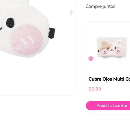
Compre juntos
Cubre Ojos Funky Fish Cafe
Cubre Ojos Funky Fish Rosado
$
6
,
99
$
6
,
99
ir al carrito
Añadir al carrito
Añadir al carrito