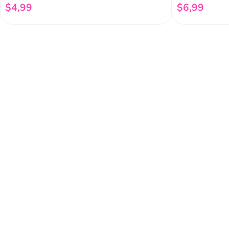
$
4
,
99
$
6
,
99
Añadir al carrito
Regístrate a 
newsletter
Y conoce nuestras pro
eventos y mucho más.
Acerca de Funky 