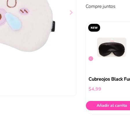
Compre juntos
NEW
Cubreojos Pink Funky Fish
Antifaz Puppy Azul Funky Fish
$
5
,
99
$
4
,
99
ir al carrito
Añadir al carrito
Añadir al carrito