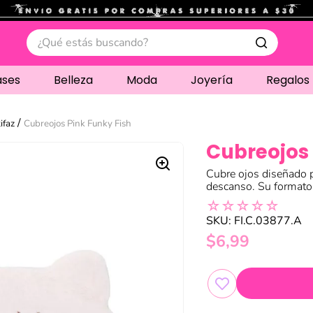
.
¿Qué estás buscando?
ases
Belleza
Moda
Joyería
Regalos
ifaz
Cubreojos Pink Funky Fish
Cubreojos 
Cubre ojos diseñado 
descanso. Su formato 
☆
☆
☆
☆
☆
SKU
:
FI.C.03877.A
$
6
,
99