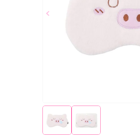
NEW
$
6
,
99
Añad