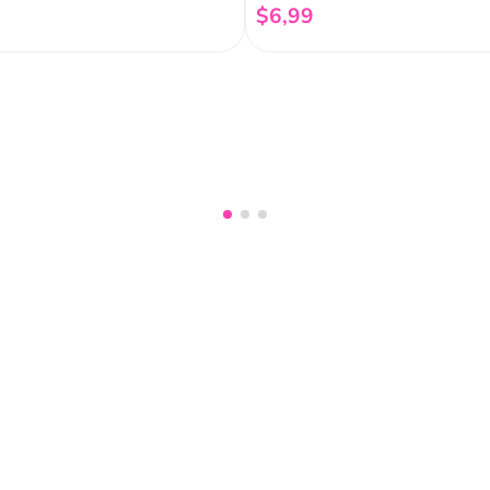
$
6
,
99
Añadir al carrito
Añadir al carrito
nuestro
Acepto haber leído las
políti
mociones, lanzamientos,
Fish
Servicio al cliente
Legal