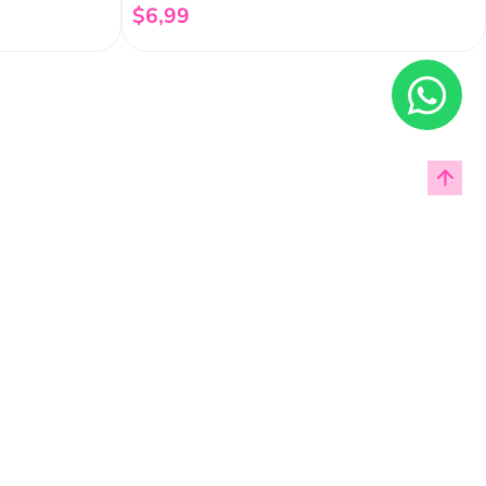
$
6
,
99
Añadir al carrito
Enviar
cas de privacidad.