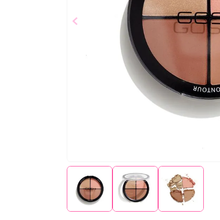
$
12
,
68
Añad