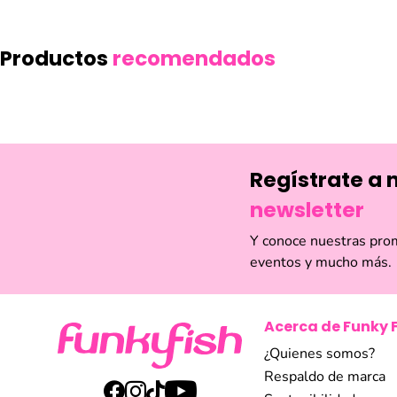
Productos
recomendados
Paleta De Correctores Correct & Conceal 4.4 Gr 10 Essence
Corrector cov