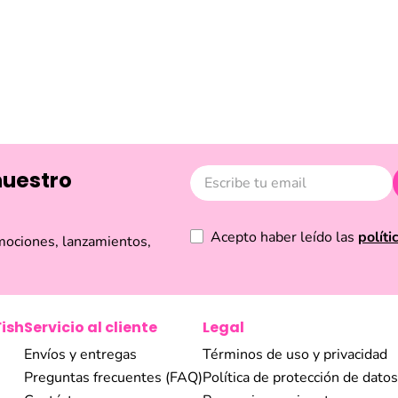
Reseñas
erstick essence
Mega Waterproof Concealer 