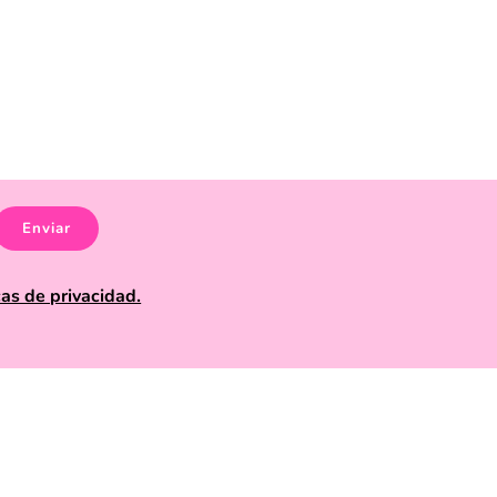
Moira
Corrector iluminador de ojeras Wonder Woman Catrice 12 ml