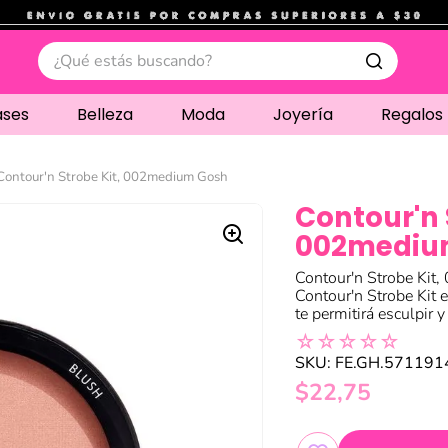
.
¿Qué estás buscando?
ases
Belleza
Moda
Joyería
Regalos
Contour'n Strobe Kit, 002medium Gosh
Contour'n 
002mediu
Contour'n Strobe Kit,
Contour'n Strobe Kit
te permitirá esculpir y
☆
☆
☆
☆
☆
SKU
:
FE.GH.57119
$
22
,
75