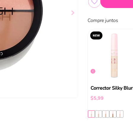
Compre juntos
NEW
Abny 3d Cover Concealer Absolute New York
Lavish Color Correcting Concealer
$
12
,
88
$
5
,
99
ir al carrito
Añadir al carrito
Añadir al carrito