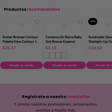
Productos
recomendados
NEW
Butter Bronzer Contour
Contorno En Barra Baby
Iluminador Glo
Palette New Contour 1
Got Bronze Essence
Starlight-Up G
$
25
,
37
$
5
,
19
$
18
,
50
Añadir al carrito
Añadir al carrito
Añadir al c
Regístrate a nuestro
newsletter
Y conoce nuestras promociones, lanzamientos,
eventos y mucho más.