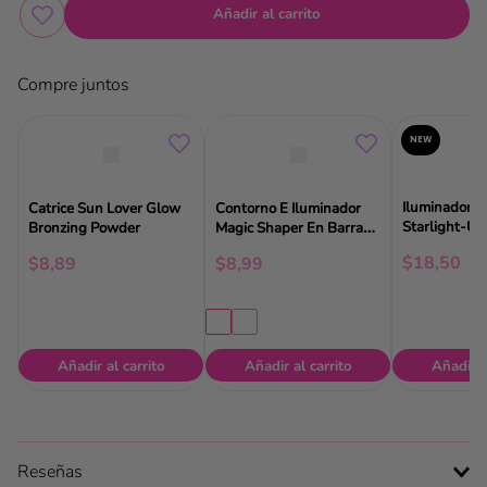
Añadir al carrito
Compre juntos
NEW
Iluminador 
Catrice Sun Lover Glow
Contorno E Iluminador
Starlight-U
Bronzing Powder
Magic Shaper En Barra
Catrice
$
18
,
50
$
8
,
89
$
8
,
99
Añadir al carrito
Añadir al carrito
Añadir a
Reseñas