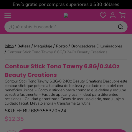
Envío gratis por compras superiores a $30 dólares
¿Qué estás buscando?
Belleza
Maquillaje
Rostro
Bronceadores E Iluminadores
Contour Stick Tono Tawny 6.8G/0.24Oz Beauty Creations
Contour Stick Tono Tawny 6.8G/0.24Oz
Beauty Creations
Contour Stick Tono Tawny 6.8G/0.24Oz Beauty Creations Descubre este
contour stick que potencia tu rutina de belleza y cuidado de la piel con
beneficios únicos. - Contour stick en barra cremoso que define y esculpe
el rostro fácilmente. - Fácil de aplicar y usar - Ideal para diferentes
ocasiones - Calidad garantizada Casos de uso: uso diario, maquillaje o
cuidado facial. Llévalo ahora y transforma tu rutina.
SKU
:
FE.BU.689358370524
$
12
,
35