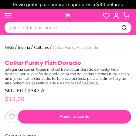
Envío gratis por compras superiores a $30 dólares
¿Qué estás buscando?
Joyería
Collares
Collar Funky Fish Dorado
Collar Funky Fish Dorado
¡Elegancia con un toque místico! Este collar dorado de Funky Fish
destaca por su diseño de doble capa con delicadas cuentas turquesas y
un dije central texturizado. Es la pieza perfecta para añadir brillo y un
aire bohemio a tu estilo diario o a una ocasión especial.
SKU
:
FI.I.02342.A
$
13
,
00
Añadir al carrito