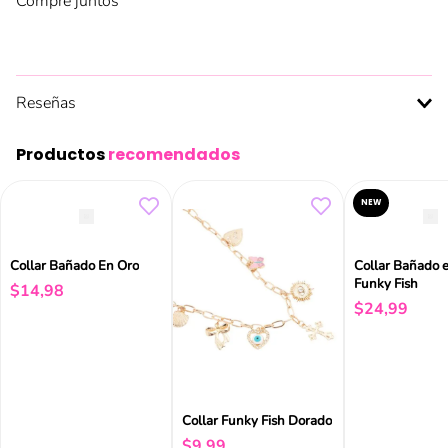
Compre juntos
Reseñas
Productos
recomendados
NEW
Collar Bañado En Oro
Collar Bañado 
Funky Fish
$
14
,
98
$
24
,
99
Collar Funky Fish Dorado
$
9
,
99