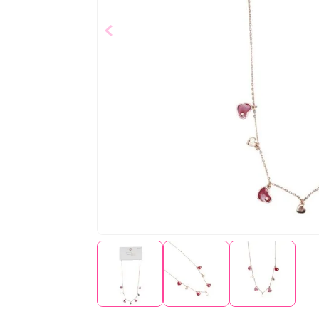
$
6
,
99
Añad