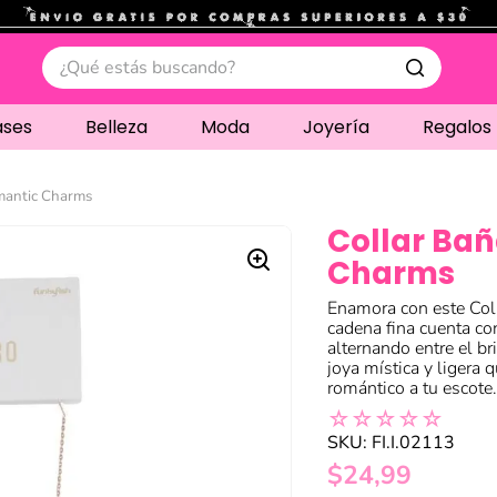
.
¿Qué estás buscando?
ases
Belleza
Moda
Joyería
Regalos
mantic Charms
Collar Ba
Charms
Enamora con este Col
cadena fina cuenta co
alternando entre el br
joya mística y ligera
romántico a tu escote
☆
☆
☆
☆
☆
SKU
:
FI.I.02113
$
24
,
99