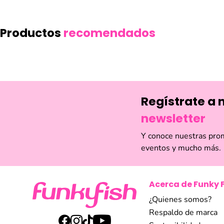
Productos
recomendados
NEW
Collar Funky Fish Gold
Collar Bañado