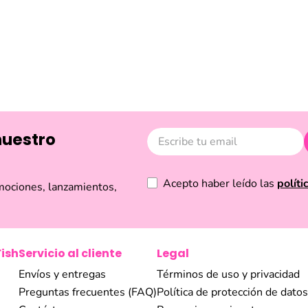
Reseñas
 en Oro Funky Fish
Collar Bañado En Oro Letra 