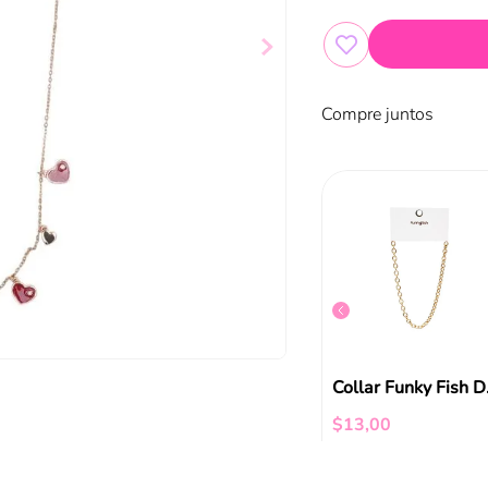
Compre juntos
Collar Funky Fish Dorado Heart Lock
Collar de Perlas con Charms Dorados Funky Fish
$
9
,
99
Col
$
13
,
00
ir al carrito
Añadir al carrito
Añadir al carrito