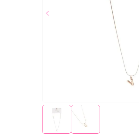
$
19
,
99
Añad