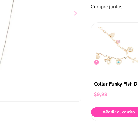
Compre juntos
Collar Bañado En Oro Lock
Collar Bañado En Oro Shark
$
14
,
98
Col
$
9
,
99
ir al carrito
Añadir al carrito
Añadir al carrito