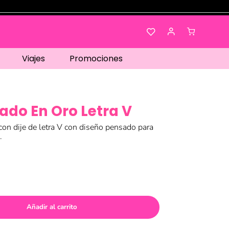
Viajes
Promociones
ado En Oro Letra V
con dije de letra V con diseño pensado para
.
Añadir al carrito