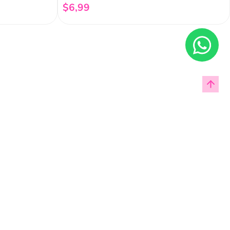
$
6
,
99
Añadir al carrito
Enviar
cas de privacidad.