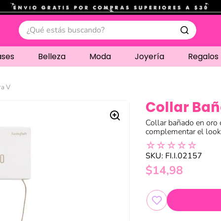
.
¿Qué estás buscando?
ases
Belleza
Moda
Joyería
Regalos
ra V
Collar Bañ
Collar bañado en oro 
complementar el look
☆
☆
☆
☆
☆
SKU
:
FI.I.02157
$
14
,
98