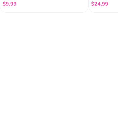
$
9
,
99
$
24
,
99
Añadir al carrito
Regístrate a 
newsletter
Y conoce nuestras pro
eventos y mucho más.
Acerca de Funky 