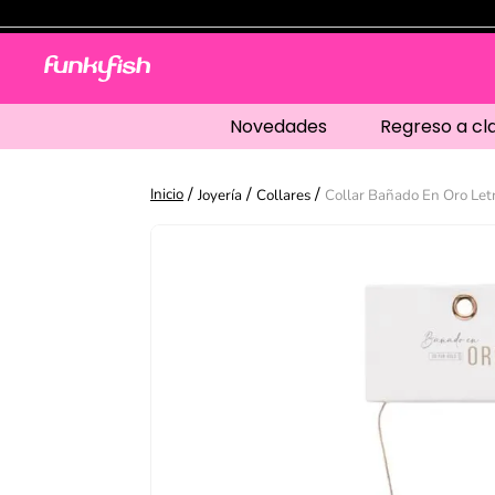
Novedades
Regreso a cl
Joyería
Collares
Collar Bañado En Oro Let