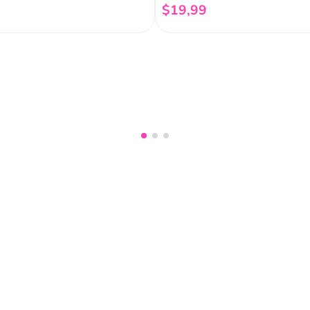
$
19
,
99
Añadir al carrito
Añadir al carrito
nuestro
Acepto haber leído las
políti
mociones, lanzamientos,
Fish
Servicio al cliente
Legal