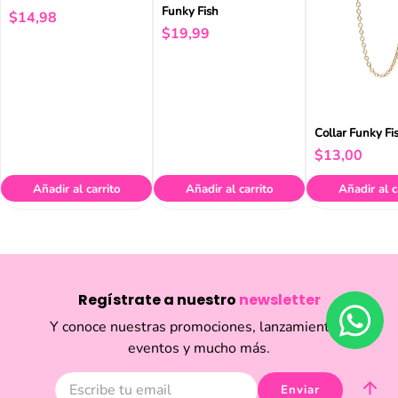
Funky Fish
$
14
,
98
$
19
,
99
Collar Funky Fi
$
13
,
00
Añadir al carrito
Añadir al carrito
Añadir al c
Regístrate a nuestro
newsletter
Y conoce nuestras promociones, lanzamientos,
eventos y mucho más.
Enviar