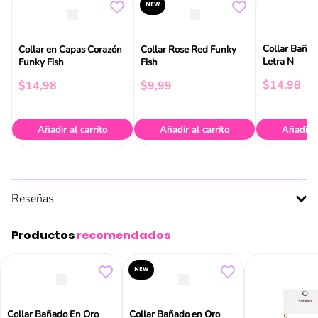
NEW
Collar Bañad
Collar en Capas Corazón
Collar Rose Red Funky
Letra N
Funky Fish
Fish
$
14
,
98
$
14
,
98
$
9
,
99
Añadir al carrito
Añadir al carrito
Añadir a
Reseñas
Productos
recomendados
NEW
Collar Bañado En Oro
Collar Bañado en Oro