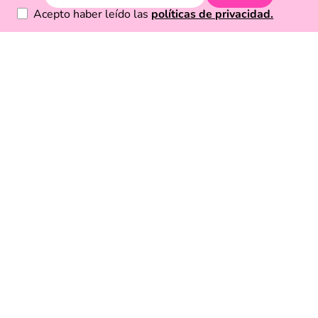
Acepto haber leído las
políticas de privacidad.
Acerca de Funky Fish
Servicio al cliente
Legal