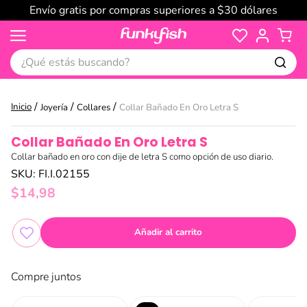
Envío gratis por compras superiores a $30 dólares
¿Qué estás buscando?
Joyería
Collares
Collar Bañado En Oro Letra S
Collar Bañado En Oro Letra S
Collar bañado en oro con dije de letra S como opción de uso diario.
SKU
:
FI.I.02155
$
14
,
98
Añadir al carrito
Compre juntos