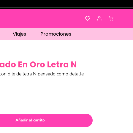
Viajes
Promociones
ado En Oro Letra N
con dije de letra N pensado como detalle
Añadir al carrito