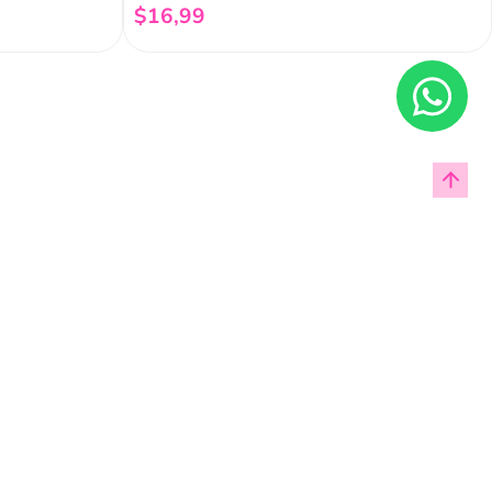
$
16
,
99
Añadir al carrito
Enviar
cas de privacidad.