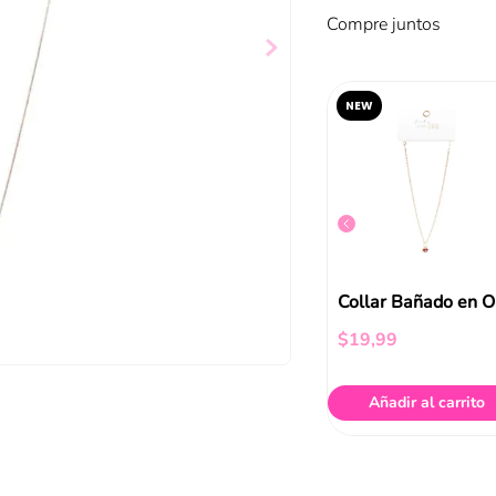
Compre juntos
NEW
Collar Funky Fish Plateado
Collar Bañado En Oro Con Dije
$
14
,
98
$
19
,
99
ir al carrito
Añadir al carrito
Añadir al carrito