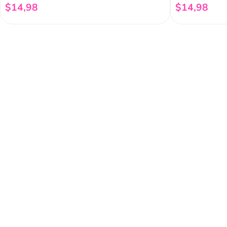
$
14
,
98
$
14
,
98
Añadir al carrito
Regístrate a 
newsletter
Y conoce nuestras pro
eventos y mucho más.
Acerca de Funky 