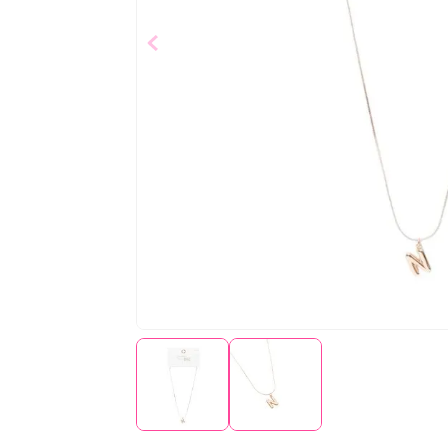
$
13
,
00
Añad