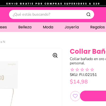
.
¿Qué estás buscando?
ases
Belleza
Moda
Joyería
Regalos
ra N
Collar Bañ
Collar bañado en oro 
personal.
☆
☆
☆
☆
☆
SKU
:
FI.I.02151
$
14
,
98