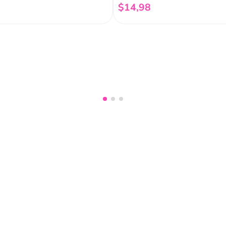
$
14
,
98
Añadir al carrito
Añadir al carrito
nuestro
Acepto haber leído las
políti
mociones, lanzamientos,
Fish
Servicio al cliente
Legal