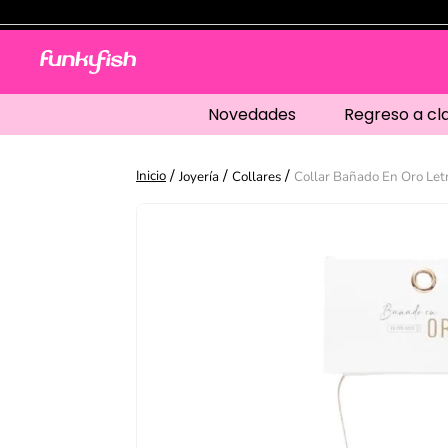
Novedades
Regreso a cl
Joyería
Collares
Collar Bañado En Oro Let