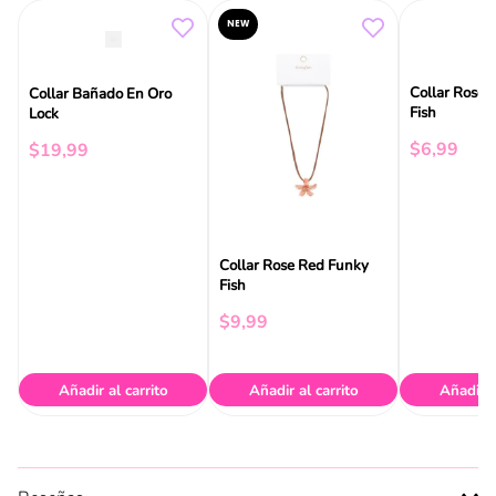
NEW
Collar Rose 
Collar Bañado En Oro
Fish
Lock
$
6
,
99
$
19
,
99
Collar Rose Red Funky
Fish
$
9
,
99
Añadir al carrito
Añadir al carrito
Añadir a