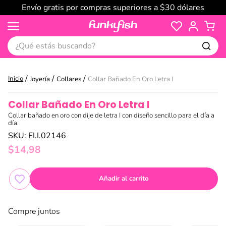
Envío gratis por compras superiores a $30 dólares
¿Qué estás buscando?
Joyería
Collares
Collar Bañado En Oro Letra I
Collar Bañado En Oro Letra I
Collar bañado en oro con dije de letra I con diseño sencillo para el día a
día.
SKU
:
FI.I.02146
$
14
,
98
Añadir al carrito
Compre juntos