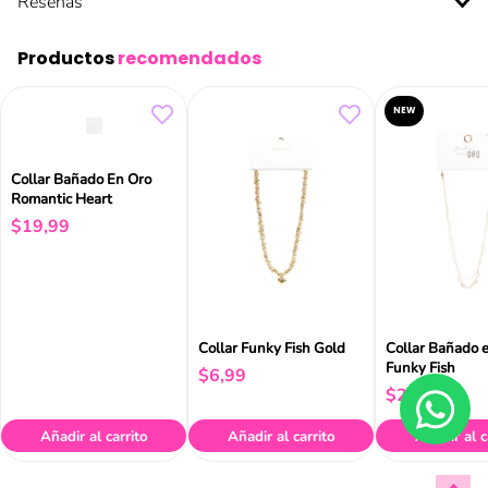
Reseñas
Productos
recomendados
NEW
Collar Bañado En Oro
Romantic Heart
$
19
,
99
Collar Funky Fish Gold
Collar Bañado 
Funky Fish
$
6
,
99
$
24
,
99
Añadir al carrito
Añadir al carrito
Añadir al c