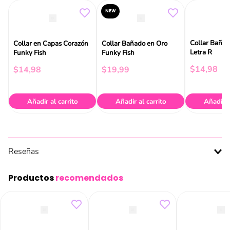
NEW
Collar Bañad
Collar en Capas Corazón
Collar Bañado en Oro
Letra R
Funky Fish
Funky Fish
$
14
,
98
$
14
,
98
$
19
,
99
Añadir al carrito
Añadir al carrito
Añadir a
Reseñas
Productos
recomendados