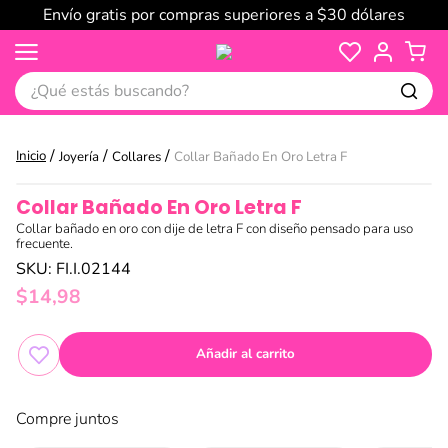
Envío gratis por compras superiores a $30 dólares
¿Qué estás buscando?
Joyería
Collares
Collar Bañado En Oro Letra F
Collar Bañado En Oro Letra F
Collar bañado en oro con dije de letra F con diseño pensado para uso
frecuente.
SKU
:
FI.I.02144
$
14
,
98
Añadir al carrito
Compre juntos