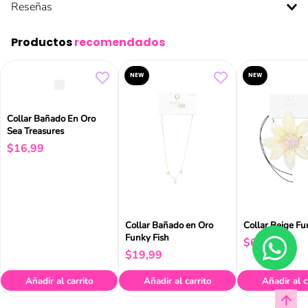
Reseñas
Productos
recomendados
NEW
NEW
Collar Bañado En Oro
Sea Treasures
$
16
,
99
Collar Bañado en Oro
Collar Beige Fu
Funky Fish
$
6
,
99
$
19
,
99
Añadir al carrito
Añadir al carrito
Añadir al c