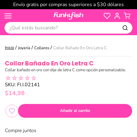
Envío gratis por compras superiores a $30 dólares
¿Qué estás buscando?
Joyería
Collares
Collar Bañado En Oro Letra C
Collar Bañado En Oro Letra C
Collar bañado en oro con dije de letra C como opción personalizable.
☆
☆
☆
☆
☆
SKU
:
FI.I.02141
$
14
,
98
Añadir al carrito
Compre juntos