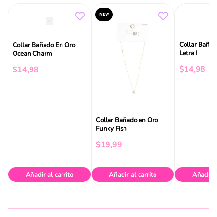
NEW
Collar Bañad
Collar Bañado En Oro
Letra I
Ocean Charm
$
14
,
98
$
14
,
98
Collar Bañado en Oro
Funky Fish
$
19
,
99
Añadir al carrito
Añadir al carrito
Añadir a