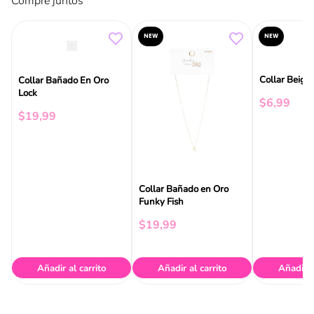
Compre juntos
NEW
NEW
Collar Beige
Collar Bañado En Oro
Lock
$
6
,
99
$
19
,
99
Collar Bañado en Oro
Funky Fish
$
19
,
99
Añadir al carrito
Añadir al carrito
Añadir a