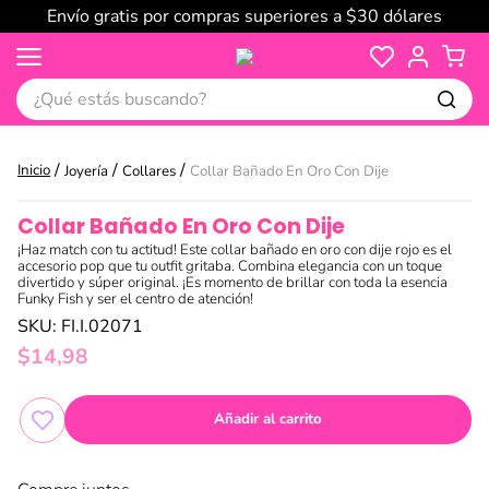
Envío gratis por compras superiores a $30 dólares
¿Qué estás buscando?
Joyería
Collares
Collar Bañado En Oro Con Dije
Collar Bañado En Oro Con Dije
¡Haz match con tu actitud! Este collar bañado en oro con dije rojo es el
accesorio pop que tu outfit gritaba. Combina elegancia con un toque
divertido y súper original. ¡Es momento de brillar con toda la esencia
Funky Fish y ser el centro de atención!
SKU
:
FI.I.02071
$
14
,
98
Añadir al carrito