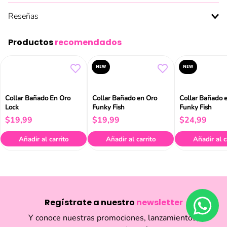
Reseñas
Productos
recomendados
NEW
NEW
Collar Bañado En Oro
Collar Bañado en Oro
Collar Bañado 
Lock
Funky Fish
Funky Fish
$
19
,
99
$
19
,
99
$
24
,
99
Añadir al carrito
Añadir al carrito
Añadir al c
Regístrate a nuestro
newsletter
Y conoce nuestras promociones, lanzamientos,