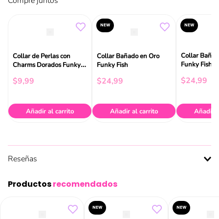
Compre juntos
NEW
NEW
Collar Bañad
Collar de Perlas con
Collar Bañado en Oro
Funky Fish
Charms Dorados Funky
Funky Fish
Fish
$
24
,
99
$
9
,
99
$
24
,
99
Añadir al carrito
Añadir al carrito
Añadir a
Reseñas
Productos
recomendados
NEW
NEW