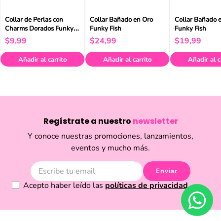
Collar de Perlas con
Collar Bañado en Oro
Collar Bañado 
Charms Dorados Funky
Funky Fish
Funky Fish
Fish
$
9
,
99
$
24
,
99
$
19
,
99
Añadir al carrito
Añadir al carrito
Añadir al c
Regístrate a nuestro
newsletter
Y conoce nuestras promociones, lanzamientos,
eventos y mucho más.
Enviar
Acepto haber leído las
políticas de privacidad.