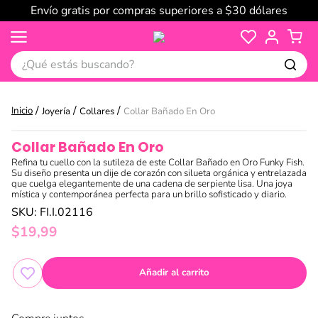
Envío gratis por compras superiores a $30 dólares
¿Qué estás buscando?
Joyería
Collares
Collar Bañado En Oro
Collar Bañado En Oro
Refina tu cuello con la sutileza de este Collar Bañado en Oro Funky Fish.
Su diseño presenta un dije de corazón con silueta orgánica y entrelazada
que cuelga elegantemente de una cadena de serpiente lisa. Una joya
mística y contemporánea perfecta para un brillo sofisticado y diario.
SKU
:
FI.I.02116
$
19
,
99
Añadir al carrito