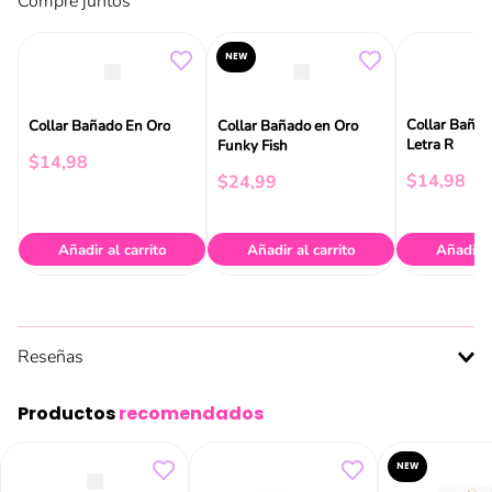
Compre juntos
NEW
Collar Bañad
Collar Bañado En Oro
Collar Bañado en Oro
Letra R
Funky Fish
$
14
,
98
$
14
,
98
$
24
,
99
Añadir al carrito
Añadir al carrito
Añadir a
Reseñas
Productos
recomendados
NEW