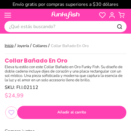
Envío gratis por compras superiores a $30 dólares
¿Qué estás buscando?
Joyería
Collares
Collar Bañado En Oro
Collar Bañado En Oro
Eleva tu estilo con este Collar Bañado en Oro Funky Fish. Su diseño de
doble cadena incluye dijes de corazón y una placa rectangular con un
sol místico. Una pieza sofisticada y moderna que captura la esencia de
la luz y el amor en un solo accesorio lleno de brillo.
SKU
:
FI.I.02112
$
24
,
99
Añadir al carrito