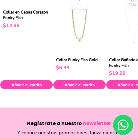
Collar en Capas Corazón
Funky Fish
$
14
,
98
Collar Funky Fish Gold
Collar Bañado 
Funky Fish
$
6
,
99
$
19
,
99
Añadir al carrito
Añadir al carrito
Añadir al c
Regístrate a nuestro
newsletter
Y conoce nuestras promociones, lanzamientos,