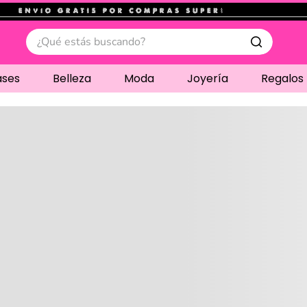
.
¿Qué estás buscando?
ases
Belleza
Moda
Joyería
Regalos
Cargando comentari
Compre juntos