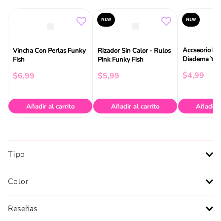
NEW
NEW
Accseorio De
Vincha Con Perlas Funky
Rizador Sin Calor - Rulos
Diadema Y V
Fish
Pink Funky Fish
Funky Fish
$
4
,
99
$
6
,
99
$
5
,
99
Añadir al carrito
Añadir al carrito
Añadir a
Tipo
Color
Reseñas