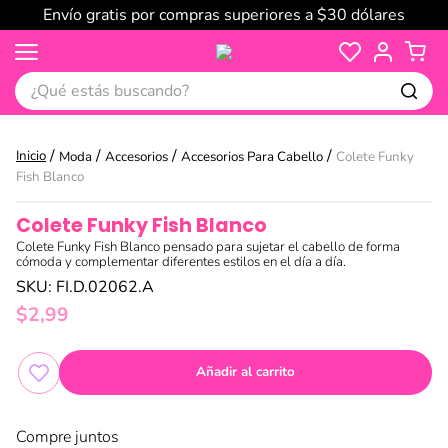
Envío gratis por compras superiores a $30 dólares
¿Qué estás buscando?
Moda
Accesorios
Accesorios Para Cabello
Colete Funky
Fish Blanco
Colete Funky Fish Blanco
Colete Funky Fish Blanco pensado para sujetar el cabello de forma
cómoda y complementar diferentes estilos en el día a día.
SKU
:
FI.D.02062.A
$
2
,
99
Añadir al carrito
Compre juntos