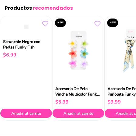
Productos
recomendados
NEW
NEW
Scrunchie Negro con
Perlas Funky Fish
$
6
,
99
Accesorio De Pelo -
Accesorio De Pe
Vincha Multicolor Funky
Pañoleta Fu
Fish
$
5
,
99
$
9
,
99
Añadir al carrito
Añadir al carrito
Añadir al c