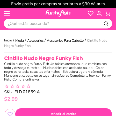
Envío gratis por compras superiores a $30 dólares
¿Qué estás buscando?
Moda
Accesorios
Accesorios Para Cabello
Cintillo Nudo
Negro Funky Fish
Cintillo Nudo Negro Funky Fish
Cintillo nudo negro Funky Fish Un básico atemporal que combina con
todo y despeja el rostro. - Nudo clásico con acabado pulido - Color
negro para looks casuales o formales - Estructura ligera y cómoda -
Mantiene el cabello en su lugar sin esfuerzo Completa tu look con Funky
Fish. ¡Compra online ya!
☆
☆
☆
☆
☆
SKU
:
FI.D.01859.A
$
2
,
99
Añadir al carrito