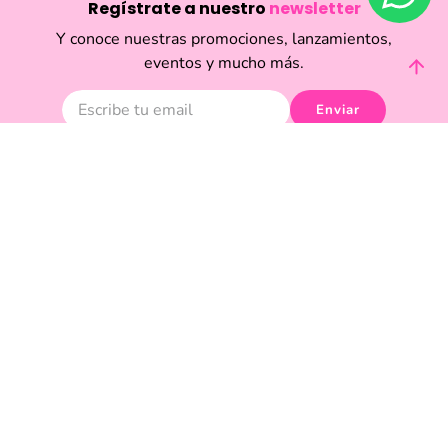
Regístrate a nuestro
newsletter
Y conoce nuestras promociones, lanzamientos,
eventos y mucho más.
Enviar
Acepto haber leído las
políticas de privacidad.
Acerca de Funky Fish
Servicio al cliente