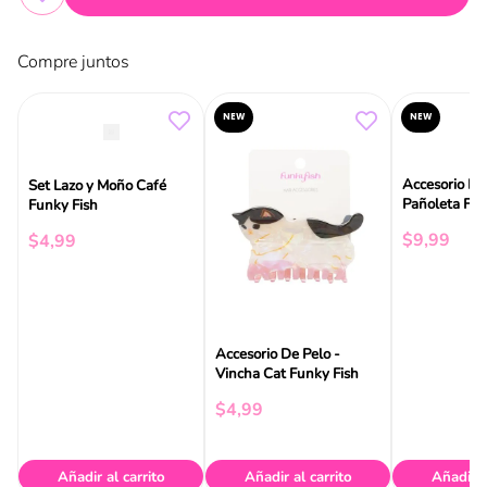
Compre juntos
NEW
NEW
Accesorio De
Set Lazo y Moño Café
Pañole
Funky Fish
$
9
,
99
$
4
,
99
Accesorio De Pelo -
Vincha Cat Funky Fish
$
4
,
99
Añadir al carrito
Añadir al carrito
Añadir a