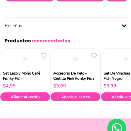
Reseñas
Productos
recomendados
Set Lazo y Moño Café
Accesorio De Pelo -
Set De Vinchas
Funky Fish
Cintillo Pink Funky Fish
Fish Negro
$
4
,
99
$
3
,
99
$
3
,
99
Añadir al carrito
Añadir al carrito
Añadir al c