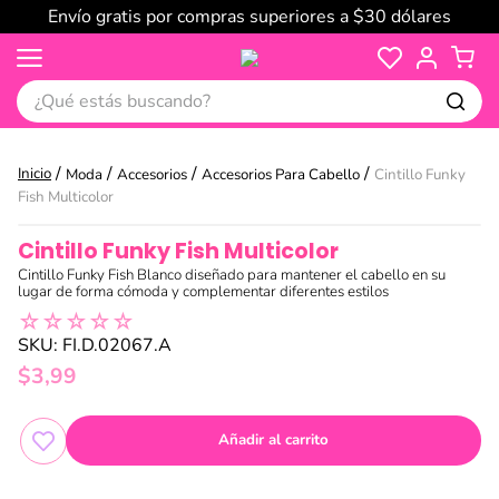
Envío gratis por compras superiores a $30 dólares
¿Qué estás buscando?
Moda
Accesorios
Accesorios Para Cabello
Cintillo Funky
Fish Multicolor
Cintillo Funky Fish Multicolor
Cintillo Funky Fish Blanco diseñado para mantener el cabello en su
lugar de forma cómoda y complementar diferentes estilos
☆
☆
☆
☆
☆
SKU
:
FI.D.02067.A
$
3
,
99
Añadir al carrito