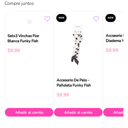
Compre juntos
NEW
NEW
Accseorio De
Setx3 Vinchas Flor
Diadema Y V
Blanca Funky Fish
Funky Fish
$
9
,
99
$
9
,
99
Accesorio De Pelo -
Pañoleta Funky Fish
$
9
,
99
Añadir al carrito
Añadir al carrito
Añadir a