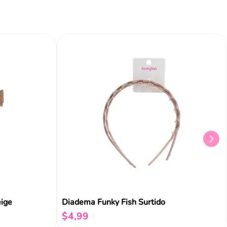
eige
Diadema Funky Fish Surtido
$
4
,
99