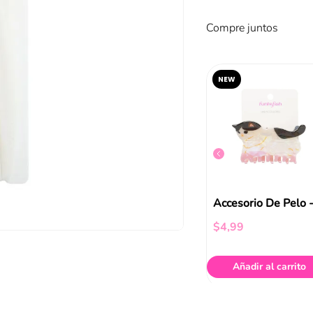
Compre juntos
NEW
Scrunchie Celeste Funky Fish
Srunchie Caramelo Funky Fish
$
4
,
99
$
4
,
99
ir al carrito
Añadir al carrito
Añadir al carrito