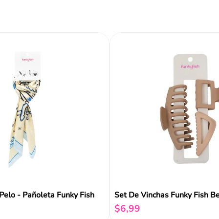
Tipo
Color
Reseñas
Pelo - Pañoleta Funky Fish
Set De Vinchas Funky Fish B
$
6
,
99