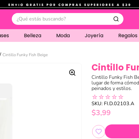
.
¿Qué estás buscando?
ases
Belleza
Moda
Joyería
Regalos
Cintillo Funky Fish Beige
Cintillo Fu
Cintillo Funky Fish B
lugar de forma cómod
peinados y estilos.
☆
☆
☆
☆
☆
SKU
:
FI.D.02103.A
$
3
,
99