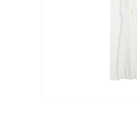
$
6
,
99
Añad