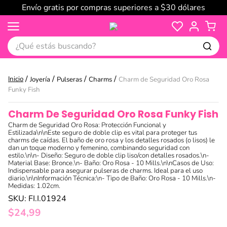
Envío gratis por compras superiores a $30 dólares
¿Qué estás buscando?
Joyería
Pulseras
Charms
Charm de Seguridad Oro Rosa
Funky Fish
Charm De Seguridad Oro Rosa Funky Fish
Charm de Seguridad Oro Rosa: Protección Funcional y
Estilizada\n\nEste seguro de doble clip es vital para proteger tus
charms de caídas. El baño de oro rosa y los detalles rosados (o lisos) le
dan un toque moderno y femenino, combinando seguridad con
estilo.\n\n- Diseño: Seguro de doble clip liso/con detalles rosados.\n-
Material Base: Bronce.\n- Baño: Oro Rosa - 10 Mills.\n\nCasos de Uso:
Indispensable para asegurar pulseras de charms. Ideal para el uso
diario.\n\nInformación Técnica:\n- Tipo de Baño: Oro Rosa - 10 Mills.\n-
Medidas: 1.02cm.
SKU
:
FI.I.01924
$
24
,
99