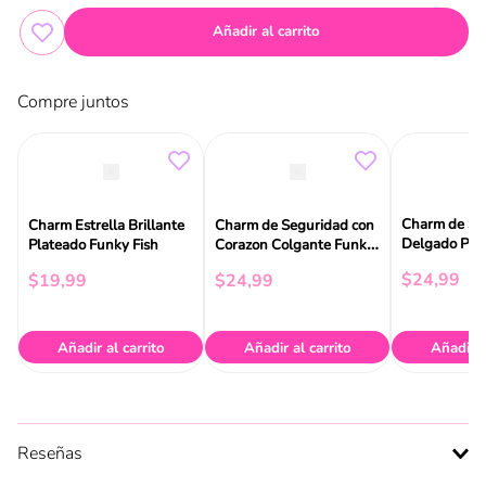
Añadir al carrito
Compre juntos
Charm de Se
Charm Estrella Brillante
Charm de Seguridad con
Delgado Pla
Plateado Funky Fish
Corazon Colgante Funky
Fish
Fish
$
24
,
99
$
19
,
99
$
24
,
99
Añadir al carrito
Añadir al carrito
Añadir a
Reseñas