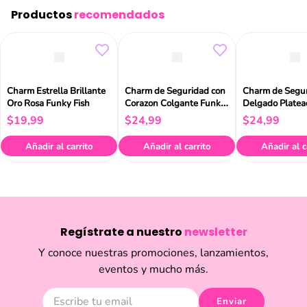
Productos
recomendados
Charm Estrella Brillante
Charm de Seguridad con
Charm de Segu
Oro Rosa Funky Fish
Corazon Colgante Funky
Delgado Platea
Fish
Fish
$
19
,
99
$
24
,
99
$
24
,
99
Añadir al carrito
Añadir al carrito
Añadir al c
Regístrate a nuestro
newsletter
Y conoce nuestras promociones, lanzamientos,
eventos y mucho más.
Enviar