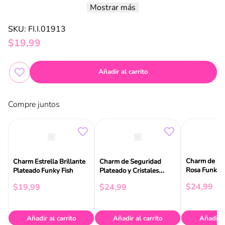
Presenta la factura de tu compra de la joya que se puede personalizar.
Mostrar más
Realiza el pago del servicio en el punto de venta.
El proceso se completa en tienda y nuestro equipo se encargará de
SKU
:
FI.I.01913
personalizar tu pieza según la disponibilidad del servicio.
$
19
,
99
Añadir al carrito
Compre juntos
Charm de Se
Charm Estrella Brillante
Charm de Seguridad
Rosa Funky F
Plateado Funky Fish
Plateado y Cristales
Rosados Funky Fish
$
24
,
99
$
19
,
99
$
24
,
99
Añadir al carrito
Añadir al carrito
Añadir a