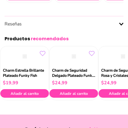
Reseñas
Productos
recomendados
Charm Estrella Brillante
Charm de Seguridad
Charm de Segu
Plateado Funky Fish
Delgado Plateado Funky
Rosa y Cristales
Fish
Plateados Funk
$
19
,
99
$
24
,
99
$
24
,
99
Añadir al carrito
Añadir al carrito
Añadir al c