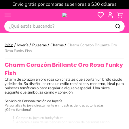
Envío gratis por compras superiores a $30 dólares
¿Qué estás buscando?
Joyería
Pulseras
Charms
Charm Corazón Brillante Oro
Rosa Funky Fish
Charm Corazón Brillante Oro Rosa Funky
Fish
Charm de corazón en oro rosa con cristales que aportan un brillo cálido
y delicado. Su diseño liso crea un estilo romántico y moderno, ideal para
pulseras temáticas o para regalar a alguien especial. Una pieza
elegante que simboliza cariño y conexión.
Servicio de Personalización de Joyería
Personaliza tu joya directamente en nuestras tiendas autorizadas.
¿Cómo funciona?
Compra tu joya en funkyfish.ec
Acércate a una de las tiendas con servicio de personalización:
Quicentro Shopping