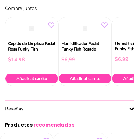
Compre juntos
Humidificado
Cepillo de Limpieza Facial
Humidificador Facial
Funky Fish B
Rosa Funky Fish
Funky Fish Rosado
Mist
$
6
,
99
$
14
,
98
$
6
,
99
Añadir al carrito
Añadir al carrito
Añadir a
Reseñas
Productos
recomendados