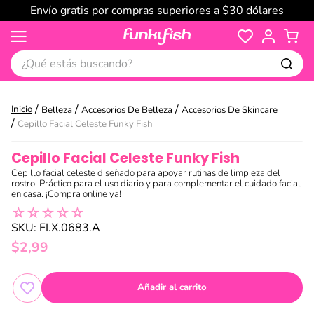
Envío gratis por compras superiores a $30 dólares
¿Qué estás buscando?
Belleza
Accesorios De Belleza
Accesorios De Skincare
Cepillo Facial Celeste Funky Fish
Cepillo Facial Celeste Funky Fish
Cepillo facial celeste diseñado para apoyar rutinas de limpieza del
rostro. Práctico para el uso diario y para complementar el cuidado facial
en casa. ¡Compra online ya!
☆
☆
☆
☆
☆
SKU
:
FI.X.0683.A
$
2
,
99
Añadir al carrito