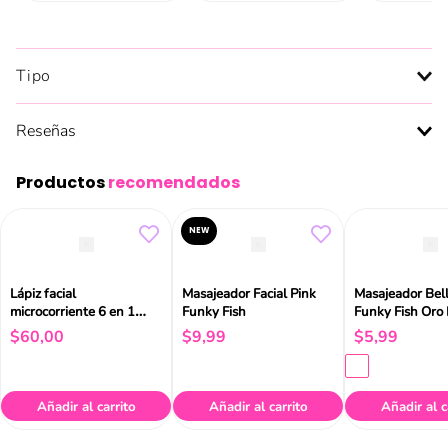
Tipo
Reseñas
Productos
recomendados
NEW
Lápiz facial
Masajeador Facial Pink
Masajeador Bel
microcorriente 6 en 1
Funky Fish
Funky Fish Oro
rosa Hello Kitty Geske
$
60
,
00
$
9
,
99
$
5
,
99
Añadir al carrito
Añadir al carrito
Añadir al c