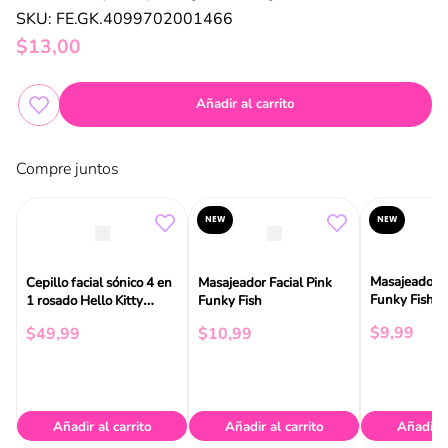
SKU
:
FE.GK.4099702001466
$
13
,
00
Añadir al carrito
Compre juntos
NEW
NEW
Masajeador F
Cepillo facial sónico 4 en
Masajeador Facial Pink
Funky Fish
1 rosado Hello Kitty
Funky Fish
Geske
$
9
,
99
$
49
,
99
$
10
,
99
Añadir al carrito
Añadir al carrito
Añadir a