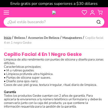
Envío gratis por compras superiores a $30 dólares
¿Qué estás buscando?
Belleza
Accesorios De Belleza
Masajeadores
Cepillo facial
4 en 1 negro Geske
Cepillo Facial 4 En 1 Negro Geske
Limpieza de alto rendimiento con puntas de silicona y diseño para zonas
difíciles.
Características principales:
• IA y rutinas guiadas.
• Limpieza profunda ultra higiénica.
• Puntas de silicona super suaves.
• Diseño zona ojos‑nariz.
Casos de uso: piel grasa, textura irregular, ritual diario de limpieza.
Garantía
Todos los productos Geske cuentan con 2 años de garantía. Para
aplicarla te enviaremos a tu número telefónico un formulario y deberás
conservarlo junto con la caja del producto, ya que contiene la
información requerida para la gestión de la garantía.