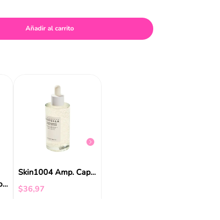
Añadir al carrito
Skin1004 Amp. Centella 55ml
$
24
,
62
$
36
,
9
Skin1004 Amp. Capsula Tone Brightening 100ml
Celimax Retinal Shot 15ML/0.50OZ
$
36
,
97