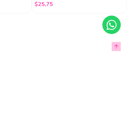
$
25
,
75
Añadir al carrito
Enviar
cas de privacidad.