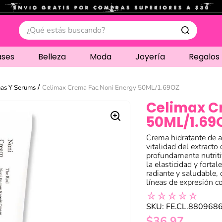
.
¿Qué estás buscando?
ases
Belleza
Moda
Joyería
Regalos
as Y Serums
Celimax Crema Fac.Noni Energy 50ML/1.69OZ
Celimax C
50ML/1.69
Crema hidratante de a
vitalidad del extracto
profundamente nutriti
la elasticidad y forta
radiante y saludable, 
líneas de expresión c
☆
☆
☆
☆
☆
SKU
:
FE.CL.880968
$
36
,
97