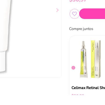
Compre juntos
Cosrx Agua Micelar Niacinamide
Crema Facial De Noche Benéfica 30g
$
6
,
34
$
30
,
80