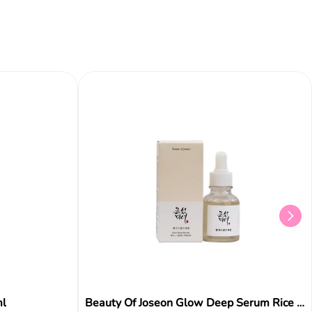
Añadir al carrito
Añadir al carrito
Aña
o
ml
Beauty Of Joseon Glow Deep Serum Rice + Alpha-Arbutin 30ml