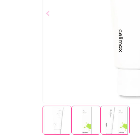
$
24
,
22