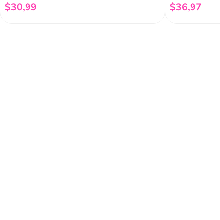
$
30
,
99
$
36
,
97
Añadir al carrito
Regístrate a 
newsletter
Y conoce nuestras pro
eventos y mucho más.
Acerca de Funky 