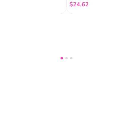
$
24
,
62
Añadir al carrito
Añadir al carrito
nuestro
Acepto haber leído las
políti
mociones, lanzamientos,
Fish
Servicio al cliente
Legal