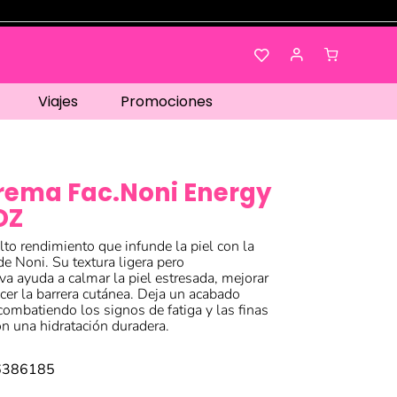
Viajes
Promociones
rema Fac.Noni Energy
OZ
lto rendimiento que infunde la piel con la
 de Noni. Su textura ligera pero
va ayuda a calmar la piel estresada, mejorar
lecer la barrera cutánea. Deja un acabado
combatiendo los signos de fatiga y las finas
on una hidratación duradera.
6386185