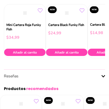
NEW
NEW
Cartera Blac
Mini Cartera Roja Funky
Cartera Black Funky Fish
Fish
$
14
,
98
$
24
,
99
$
34
,
99
Añadir al carrito
Añadir al carrito
Añadir a
Reseñas
Productos
recomendados
NEW
NEW