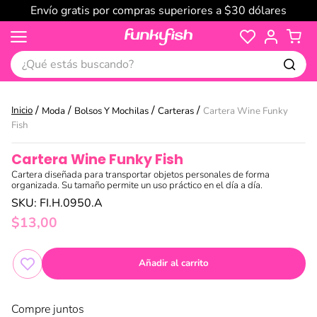
Envío gratis por compras superiores a $30 dólares
¿Qué estás buscando?
Moda
Bolsos Y Mochilas
Carteras
Cartera Wine Funky
Fish
Cartera Wine Funky Fish
Cartera diseñada para transportar objetos personales de forma
organizada. Su tamaño permite un uso práctico en el día a día.
SKU
:
FI.H.0950.A
$
13
,
00
Añadir al carrito
Compre juntos