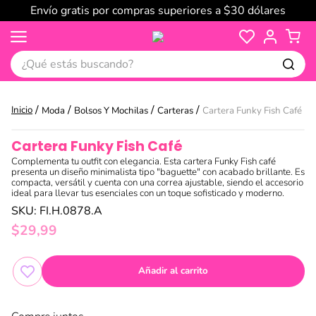
Envío gratis por compras superiores a $30 dólares
¿Qué estás buscando?
Moda
Bolsos Y Mochilas
Carteras
Cartera Funky Fish Café
Cartera Funky Fish Café
Complementa tu outfit con elegancia. Esta cartera Funky Fish café
presenta un diseño minimalista tipo "baguette" con acabado brillante. Es
compacta, versátil y cuenta con una correa ajustable, siendo el accesorio
ideal para llevar tus esenciales con un toque sofisticado y moderno.
SKU
:
FI.H.0878.A
$
29
,
99
Añadir al carrito