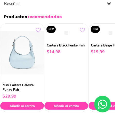
Reseñas
Productos
recomendados
NEW
NEW
Cartera Black Funky Fish
Cartera Beige F
$
14
,
98
$
19
,
99
Mini Cartera Celeste
Funky Fish
$
29
,
99
Añadir al carrito
Añadir al carrito
Añadir al c