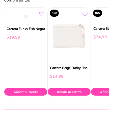
Compre juntos
NEW
NEW
Cartera Blac
Cartera Funky Fish Negro
$
24
,
99
$
19
,
99
Cartera Beige Funky Fish
$
14
,
98
Añadir al carrito
Añadir al carrito
Añadir a