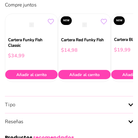
Compre juntos
NEW
NEW
Cartera Blac
Cartera Funky Fish
Cartera Red Funky Fish
Classic
$
19
,
99
$
14
,
98
$
34
,
99
Añadir al carrito
Añadir al carrito
Añadir a
Tipo
Reseñas
Productos
recomendados