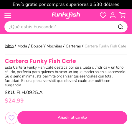
Envío gratis por compras superiores a $30 dólares
¿Qué estás buscando?
Moda
Bolsos Y Mochilas
Carteras
Cartera Funky Fish Cafe
Cartera Funky Fish Cafe
Esta Cartera Funky Fish Café destaca por su silueta cilíndrica y un tono
cálido, perfecta para quienes buscan un toque moderno en su accesorio.
Su diseño minimalista permite organizar tus esenciales con total
facilidad. Es una pieza versátil que elevará cualquier outfit con
elegancia.
SKU
:
FI.H.0925.A
$
24
,
99
Añadir al carrito