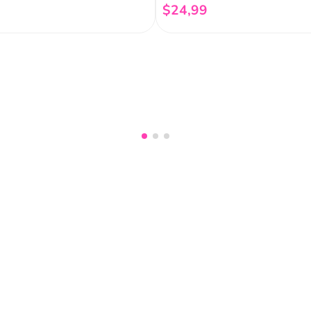
$
24
,
99
Añadir al carrito
Añadir al carrito
nuestro
Acepto haber leído las
políti
mociones, lanzamientos,
Fish
Servicio al cliente
Legal