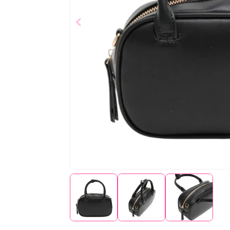
$
24
,
99
Añad