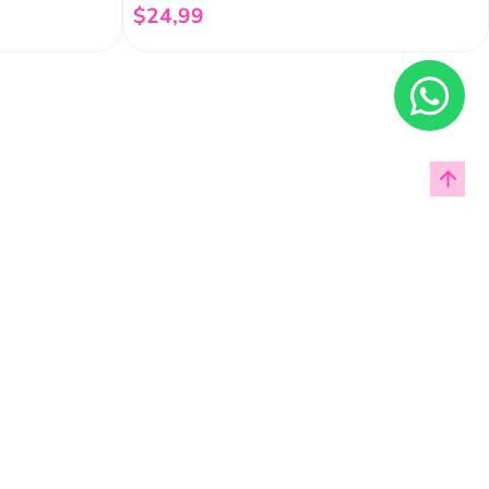
$
24
,
99
Añadir al carrito
Enviar
cas de privacidad.