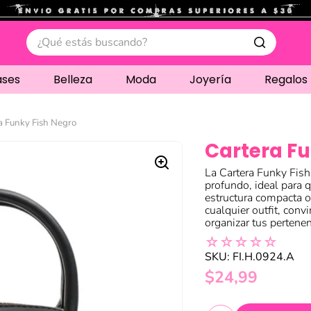
.
¿Qué estás buscando?
ases
Belleza
Moda
Joyería
Regalos
a Funky Fish Negro
Cartera Fu
La Cartera Funky Fish
profundo, ideal para 
estructura compacta 
cualquier outfit, conv
organizar tus pertenen
☆
☆
☆
☆
☆
SKU
:
FI.H.0924.A
$
24
,
99