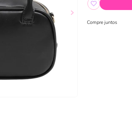
Compre juntos
NEW
Cartera Funky Fish Negro
Cartera Funky Fish Gris
$
34
,
99
$
19
,
99
ir al carrito
Añadir al carrito
Añadir al carrito