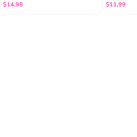
$
14
,
98
$
11
,
99
Añadir al carrito
Regístrate a 
newsletter
Y conoce nuestras pro
eventos y mucho más.
Acerca de Funky 