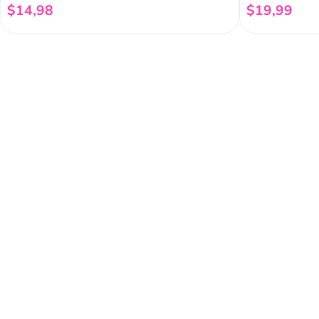
$
14
,
98
$
19
,
99
Añadir al carrito
Regístrate a 
newsletter
Y conoce nuestras pro
eventos y mucho más.
Acerca de Funky 