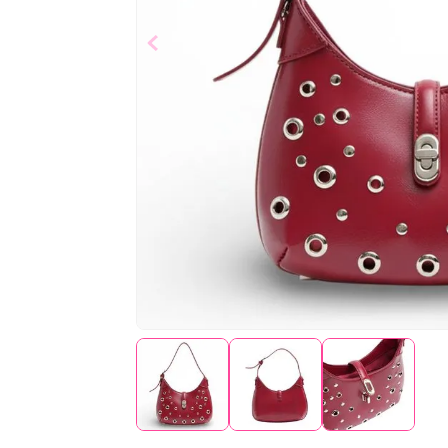
$
34
,
99
Añad