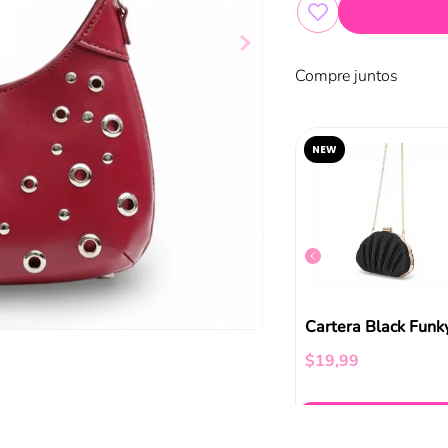
Compre juntos
NEW
Mini Cartera Roja Funky Fish
Bolso Cargo Rosado Funky Fish
$
29
,
99
$
19
,
99
ir al carrito
Añadir al carrito
Añadir al carrito