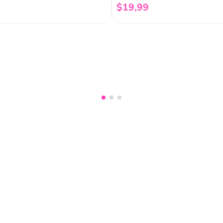
$
19
,
99
Añadir al carrito
Añadir al carrito
nuestro
Acepto haber leído las
políti
mociones, lanzamientos,
Fish
Servicio al cliente
Legal