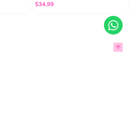
$
34
,
99
Añadir al carrito
Enviar
cas de privacidad.