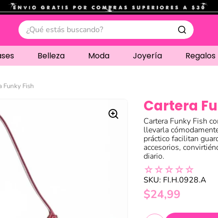
.
¿Qué estás buscando?
ases
Belleza
Moda
Joyería
Regalos
a Funky Fish
Cartera Fu
Cartera Funky Fish co
llevarla cómodament
práctico facilitan guar
accesorios, convirtié
diario.
☆
☆
☆
☆
☆
SKU
:
FI.H.0928.A
$
24
,
99